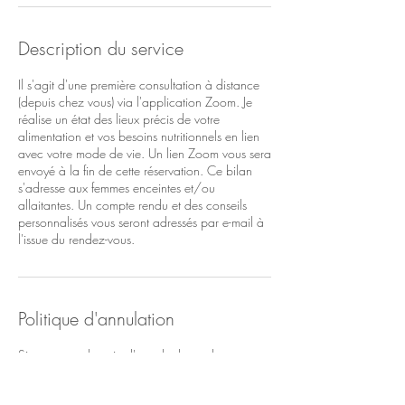
Description du service
Il s'agit d'une première consultation à distance
(depuis chez vous) via l'application Zoom. Je
réalise un état des lieux précis de votre
alimentation et vos besoins nutritionnels en lien
avec votre mode de vie. Un lien Zoom vous sera
envoyé à la fin de cette réservation. Ce bilan
s'adresse aux femmes enceintes et/ou
allaitantes. Un compte rendu et des conseils
personnalisés vous seront adressés par e-mail à
l'issue du rendez-vous.
Politique d'annulation
Si vous avez besoin d'annuler le rendez-vous,
veuillez me contacter le plus rapidement
possible afin de libérer le créneau pour un autre