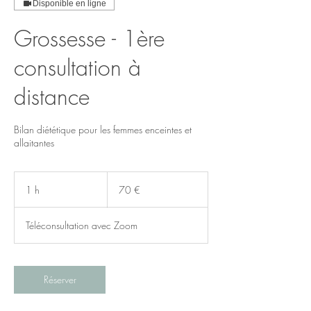
Disponible en ligne
Grossesse - 1ère
consultation à
distance
Bilan diététique pour les femmes enceintes et
allaitantes
70
euros
1 h
1
70 €
Téléconsultation avec Zoom
Réserver