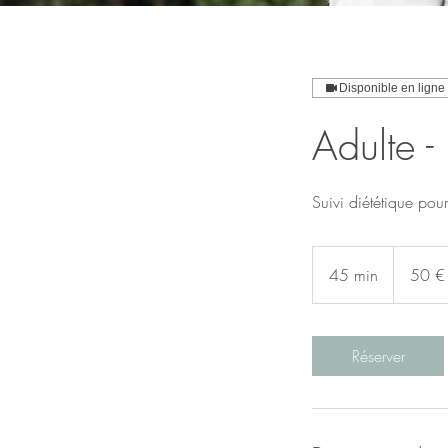
Disponible en ligne
Adulte -
Suivi diététique pour
50
euros
45 min
4
50 €
5
m
i
Réserver
n