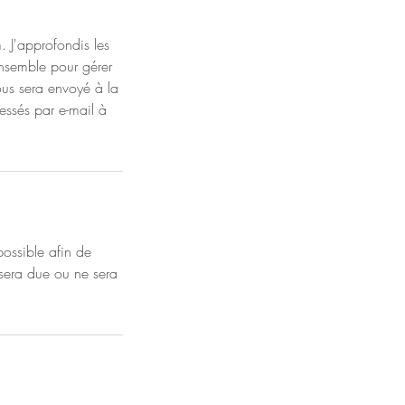
. J'approfondis les
ensemble pour gérer
ous sera envoyé à la
essés par e-mail à
possible afin de
 sera due ou ne sera