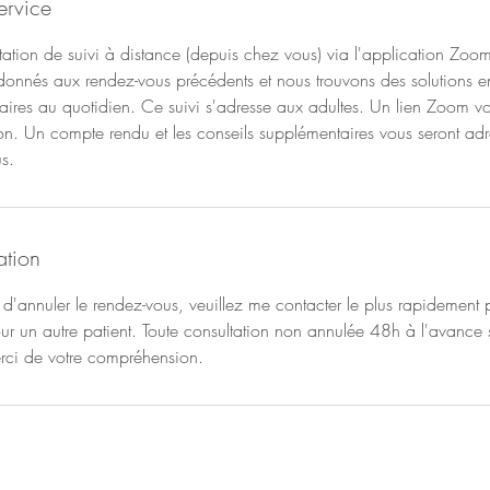
ervice
ltation de suivi à distance (depuis chez vous) via l'application Zoom
 donnés aux rendez-vous précédents et nous trouvons des solutions 
entaires au quotidien. Ce suivi s'adresse aux adultes. Un lien Zoom v
tion. Un compte rendu et les conseils supplémentaires vous seront adr
us.
ation
d'annuler le rendez-vous, veuillez me contacter le plus rapidement 
our un autre patient. Toute consultation non annulée 48h à l'avance
ci de votre compréhension.